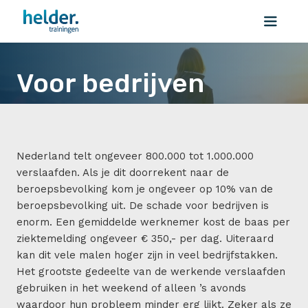
Voor bedrijven
Een gemiddelde werknemer kost de baas per
Voor bedrijven
ziektemelding ongeveer € 350,- per dag.
Nederland telt ongeveer 800.000 tot 1.000.000
verslaafden. Als je dit doorrekent naar de
beroepsbevolking kom je ongeveer op 10% van de
beroepsbevolking uit. De schade voor bedrijven is
enorm. Een gemiddelde werknemer kost de baas per
ziektemelding ongeveer € 350,- per dag. Uiteraard
kan dit vele malen hoger zijn in veel bedrijfstakken.
Het grootste gedeelte van de werkende verslaafden
gebruiken in het weekend of alleen ’s avonds
waardoor hun probleem minder erg lijkt. Zeker als ze