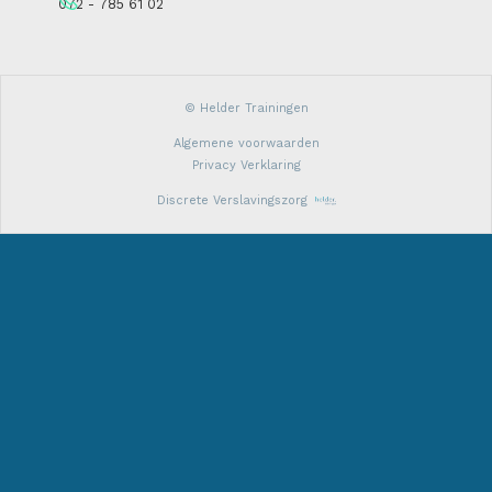
072 - 785 61 02
© Helder Trainingen
Algemene voorwaarden
Privacy Verklaring
Discrete Verslavingszorg