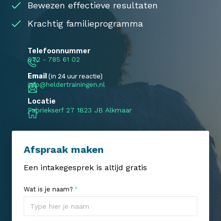
Bewezen effectieve resultaten
Krachtig familieprogramma
Telefoonnummer
072 - 785 61 02
Email
(in 24 uur reactie)
info@heldertrainingen.nl
Locatie
Fabriekserf 27 1823 JB Alkmaar
Afspraak maken
Een intakegesprek is altijd gratis
Wat is je naam?
*