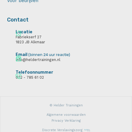
Voor bedrijven
Contact
Locatie
Fabriekserf 27
1823 JB Alkmaar
Email
(binnen 24 uur reactie)
info@heldertrainingen.nl
Telefoonnummer
072 - 785 61 02
© Helder Trainingen
Algemene voorwaarden
Privacy Verklaring
Discrete Verslavingszorg