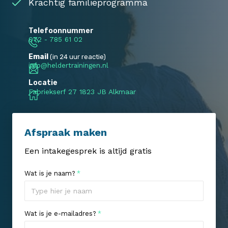
Krachtig familieprogramma
Telefoonnummer
072 - 785 61 02
Email
(in 24 uur reactie)
info@heldertrainingen.nl
Locatie
Fabriekserf 27 1823 JB Alkmaar
Afspraak maken
Een intakegesprek is altijd gratis
Wat is je naam?
*
Wat is je e-mailadres?
*