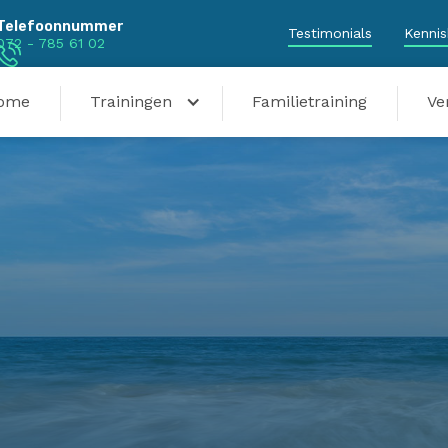
Telefoonnummer
Testimonials
Kenni
072 - 785 61 02
ome
Trainingen
Familietraining
Ve