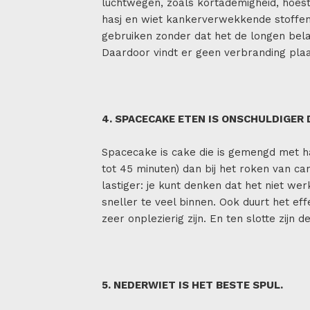
luchtwegen, zoals kortademigheid, hoest
hasj en wiet kankerverwekkende stoffen v
gebruiken zonder dat het de longen bela
Daardoor vindt er geen verbranding plaa
4. SPACECAKE ETEN IS ONSCHULDIGER 
Spacecake is cake die is gemengd met has
tot 45 minuten) dan bij het roken van ca
lastiger: je kunt denken dat het niet we
sneller te veel binnen. Ook duurt het eff
zeer onplezierig zijn. En ten slotte zijn d
5. NEDERWIET IS HET BESTE SPUL.