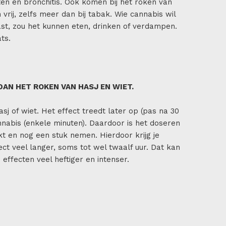
en en bronchitis. Ook komen bij het roken van
rij, zelfs meer dan bij tabak. Wie cannabis wil
st, zou het kunnen eten, drinken of verdampen.
ts.
DAN HET ROKEN VAN HASJ EN WIET.
j of wiet. Het effect treedt later op (pas na 30
nnabis (enkele minuten). Daardoor is het doseren
rkt en nog een stuk nemen. Hierdoor krijg je
ect veel langer, soms tot wel twaalf uur. Dat kan
e effecten veel heftiger en intenser.