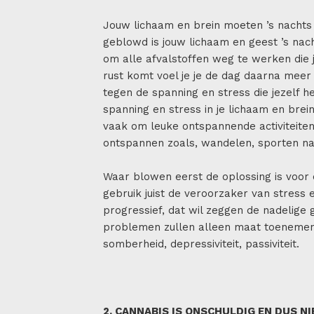
Jouw lichaam en brein moeten ’s nachts 
geblowd is jouw lichaam en geest ’s nac
om alle afvalstoffen weg te werken die j
rust komt voel je je de dag daarna meer 
tegen de spanning en stress die jezelf
spanning en stress in je lichaam en brei
vaak om leuke ontspannende activiteiten
ontspannen zoals, wandelen, sporten na
Waar blowen eerst de oplossing is voor d
gebruik juist de veroorzaker van stress e
progressief, dat wil zeggen de nadelig
problemen zullen alleen maat toenemen.
somberheid, depressiviteit, passiviteit.
2. CANNABIS IS ONSCHULDIG EN DUS N